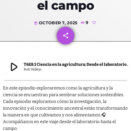
el campo
OCTOBER 7, 2025
9
today
Categorías
share
email
Ambiente
Blog
play_arrow
Derechos
T6E8.1 Ciencia en la agricultura: Desde el laboratorio hasta el campo
Rob Vallejo
Desarrollo
Educación
En este episodio exploraremos como la agricultura y la
ciencia se encuentran para sembrar soluciones sostenibles.
Empresas
Cada episodio exploramos cómo la investigación, la
innovación y el conocimiento ancestral están transformando
IA
la manera en que cultivamos y nos alimentamos.🎧
Política
Acompáñanos en este viaje desde el laboratorio hasta el
campo.