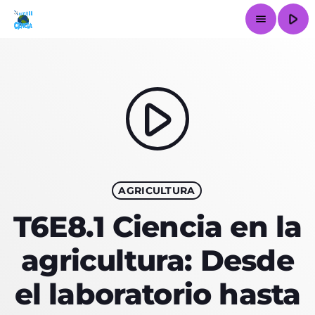
play_arrow
menu
close
play_arrow
INICIO
LA ESTACIÓN
AGRICULTURA
ARTÍCULOS
T6E8.1 Ciencia en la
EPISODIOS
agricultura: Desde
SERVICIOS
el laboratorio hasta
CONTACTO