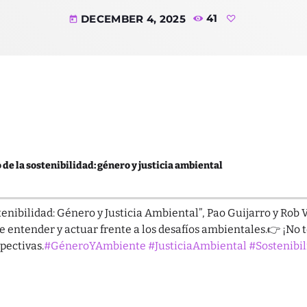
Categ
DECEMBER 4, 2025
41
today
Ambiente
Blog
Derechos
Desarrollo
Educación
de la sostenibilidad: género y justicia ambiental
Empresas
IA
tenibilidad: Género y Justicia Ambiental”, Pao Guijarro y Rob
entender y actuar frente a los desafíos ambientales.👉 ¡No 
Política
pectivas.
#GéneroYAmbiente
#JusticiaAmbiental
#Sostenibi
Tecnología
SHOW