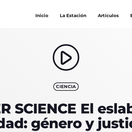
Inicio
La Estación
Artículos
play_arrow
ARTÍCULO
HOSTS
PODCAST
CIENCIA
CONTACTS
ER SCIENCE El esla
idad: género y just