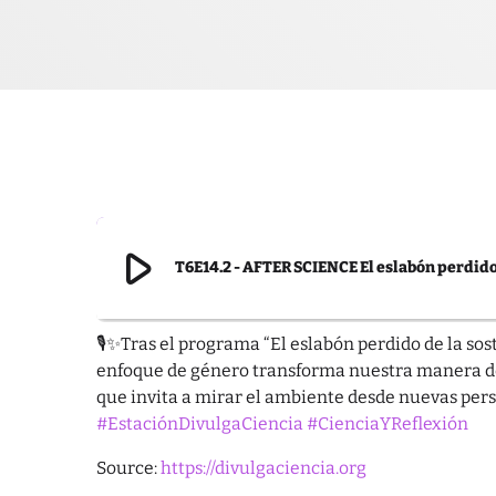
play_arrow
T6E14.2 - AFTER SCIENCE El eslabón perdido 
🎙✨Tras el programa “El eslabón perdido de la sos
enfoque de género transforma nuestra manera de 
que invita a mirar el ambiente desde nuevas pers
#EstaciónDivulgaCiencia
#CienciaYReflexión
Source:
https://divulgaciencia.org