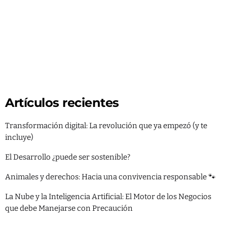
today
APRIL 2, 2021
545
57
10
guardamos fotos, documentos y archivos para poder acceder a
ellos desde nuestro dispositivo móvil, sin importar dónde
estemos. Hace unos años, esto hubiera parecido magia, pero
hoy es la […]
Artículos recientes
Transformación digital: La revolución que ya empezó (y te
incluye)
El Desarrollo ¿puede ser sostenible?
Animales y derechos: Hacia una convivencia responsable 🐾
La Nube y la Inteligencia Artificial: El Motor de los Negocios
que debe Manejarse con Precaución