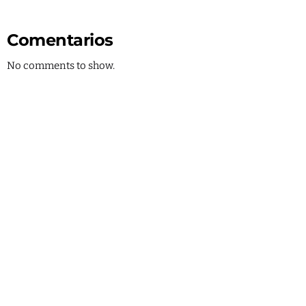
Comentarios
No comments to show.
CIENCIA Y TECNOLOGÍA
Estación DivulgaCiencia
6:00 PM - 7:00 PM
Estación DivulgaCiencia