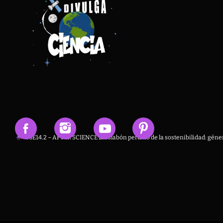
T6E14.2 – AFTER SCIENCE El eslabón perdido de la sostenibilidad: géner