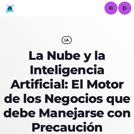
play_arrow
menu
close
IA
La Nube y la
INICIO
Inteligencia
LA ESTACIÓN
Artificial: El Motor
ARTÍCULOS
de los Negocios que
EPISODIOS
debe Manejarse con
SERVICIOS
Precaución
CONTACTO