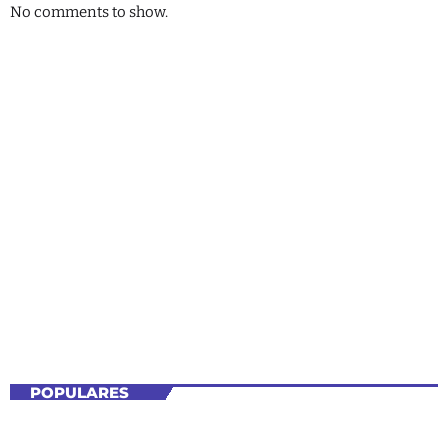
No comments to show.
CIENCIA Y TECNOLOGÍA
Estación DivulgaCiencia
6:00 PM - 7:00 PM
Estación DivulgaCiencia
POPULARES