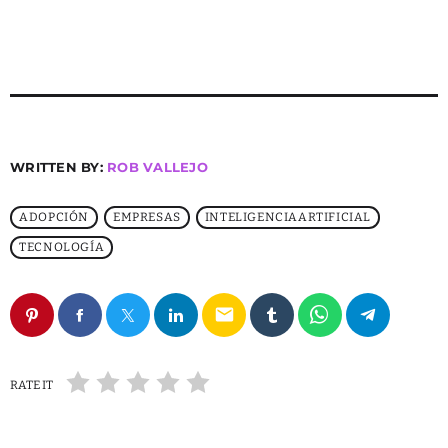
WRITTEN BY:
ROB VALLEJO
ADOPCIÓN
EMPRESAS
INTELIGENCIAARTIFICIAL
TECNOLOGÍA
email
RATE IT