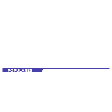
Tecnología
SHOW
CIENCIA Y TECNOLOGÍA
Estación DivulgaCiencia
6:00 PM - 7:00 PM
Estación DivulgaCiencia
POPULARES