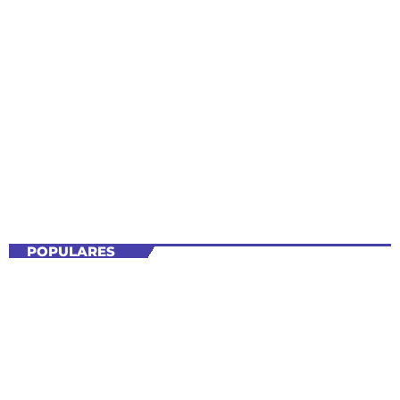
Tecnología
SHOW
CIENCIA Y TECNOLOGÍA
Estación DivulgaCiencia
6:00 PM - 7:00 PM
Estación DivulgaCiencia
POPULARES