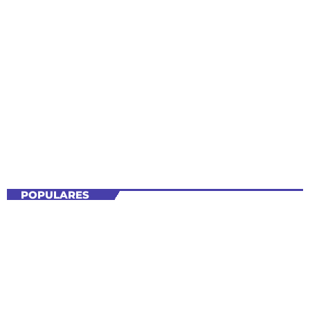
Tecnología
SHOW
CIENCIA Y TECNOLOGÍA
Estación DivulgaCiencia
6:00 PM - 7:00 PM
Estación DivulgaCiencia
POPULARES