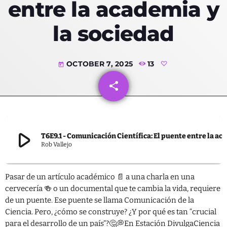
entre la academia y
la sociedad
Categorías
OCTOBER 7, 2025
13
today
Ambiente
share
email
Blog
Derechos
Desarrollo
play_arrow
T6E9.1 - Comunicación Científica: El puente entre la academia
Rob Vallejo
Educación
Empresas
Pasar de un artículo académico 📄 a una charla en una
cervecería 🍻 o un documental que te cambia la vida, requiere
IA
de un puente. Ese puente se llama Comunicación de la
Política
Ciencia. Pero, ¿cómo se construye? ¿Y por qué es tan “crucial
para el desarrollo de un país”?🤔💭En Estación DivulgaCiencia