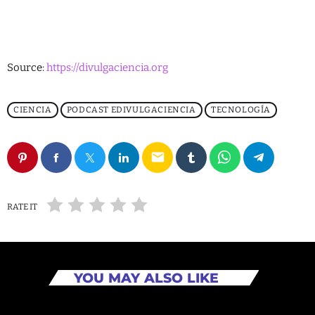
Source:
https://divulgaciencia.org
CIENCIA
PODCAST EDIVULGACIENCIA
TECNOLOGÍA
email
RATE IT
YOU MAY ALSO LIKE