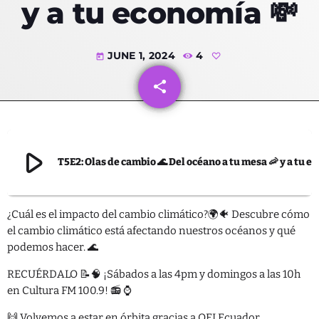
y a tu economía 💸
JUNE 1, 2024
4
today
Categorías
share
email
Ambiente
Blog
play_arrow
Derechos
T5E2: Olas de cambio 🌊 Del océano a tu mesa 🦐 y a tu econo
Desarrollo
Educación
¿Cuál es el impacto del cambio climático?🌍🐠 Descubre cómo
el cambio climático está afectando nuestros océanos y qué
Empresas
podemos hacer. 🌊
IA
RECUÉRDALO 📝🧠 ¡Sábados a las 4pm y domingos a las 10h
en Cultura FM 100.9! 📻 ⌚
Política
🙌 Volvemos a estar en órbita gracias a OEI Ecuador,