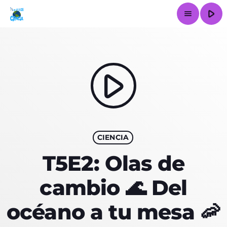
play_arrow
menu
close
play_arrow
INICIO
LA ESTACIÓN
CIENCIA
ARTÍCULOS
T5E2: Olas de
EPISODIOS
cambio 🌊 Del
SERVICIOS
océano a tu mesa 🦐
CONTACTO