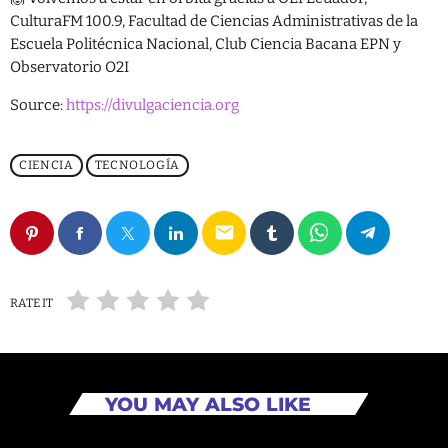
Tecnología
CulturaFM 100.9, Facultad de Ciencias Administrativas de la
Escuela Politécnica Nacional, Club Ciencia Bacana EPN y
Observatorio O2I
SHOW
Source:
https://divulgaciencia.org
CIENCIA
TECNOLOGÍA
email
RATE IT
YOU MAY ALSO LIKE