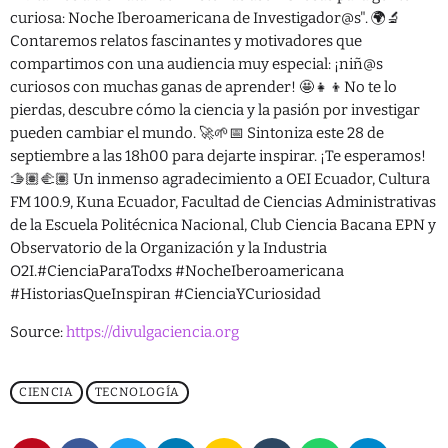
Tecnología
curiosa: Noche Iberoamericana de Investigador@s". 🌍🔬
Contaremos relatos fascinantes y motivadores que
compartimos con una audiencia muy especial: ¡niñ@s
SHOW
curiosos con muchas ganas de aprender! 🤩👧👦No te lo
pierdas, descubre cómo la ciencia y la pasión por investigar
pueden cambiar el mundo. 🚀🌱📅 Sintoniza este 28 de
septiembre a las 18h00 para dejarte inspirar. ¡Te esperamos!
🫱🏽‍🫲🏽 Un inmenso agradecimiento a OEI Ecuador, Cultura
FM 100.9, Kuna Ecuador, Facultad de Ciencias Administrativas
de la Escuela Politécnica Nacional, Club Ciencia Bacana EPN y
Observatorio de la Organización y la Industria
O2I.#CienciaParaTodxs #NocheIberoamericana
#HistoriasQueInspiran #CienciaYCuriosidad
Source:
https://divulgaciencia.org
CIENCIA
TECNOLOGÍA