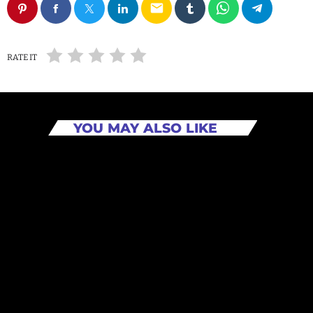
email
RATE IT
YOU MAY ALSO LIKE