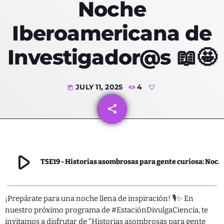
Noche
Iberoamericana de
Categorías
Investigador@s 📖🤩
Ambiente
JULY 11, 2025
4
today
Blog
share
email
Derechos
Desarrollo
Educación
play_arrow
T5E19 - Historias asombrosas para gente curiosa: Noche Iberoamericana de Investigador@s 📖🤩
Empresas
IA
¡Prepárate para una noche llena de inspiración! 🎙️✨ En
Política
nuestro próximo programa de #EstaciónDivulgaCiencia, te
invitamos a disfrutar de "Historias asombrosas para gente