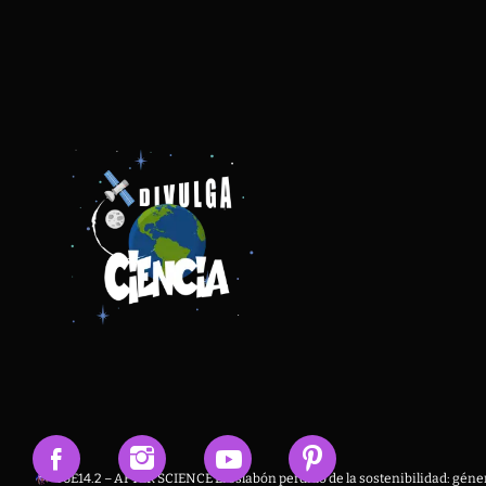
T6E14.2 – AFTER SCIENCE El eslabón perdido de la sostenibilidad: géner